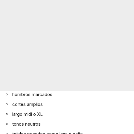
hombros marcados
cortes amplios
largo midi o XL
tonos neutros
tejidos pesados como lana o paño