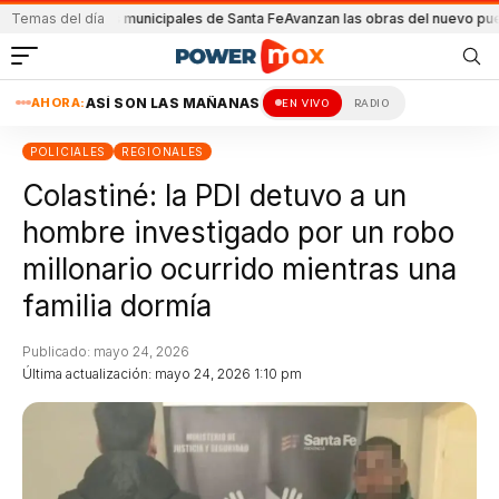
pensionados municipales de Santa Fe
Temas del día
Avanzan las obras del nuevo puente Ca
AHORA:
ASÍ SON LAS MAÑANAS
EN VIVO
RADIO
POLICIALES
REGIONALES
Colastiné: la PDI detuvo a un
hombre investigado por un robo
millonario ocurrido mientras una
familia dormía
Publicado: mayo 24, 2026
Última actualización: mayo 24, 2026 1:10 pm