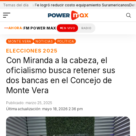
anús
Temas del día
Santa Fe logró reducir costo equipamiento Suramericanos
Detenido por
AHORA:
FM POWER MAX
EN VIVO
RADIO
MONTE VERA
NOTICIAS
POLÍTICA
ELECCIONES 2025
Con Miranda a la cabeza, el
oficialismo busca retener sus
dos bancas en el Concejo de
Monte Vera
Publicado: marzo 25, 2025
Última actualización: mayo 18, 2026 2:36 pm