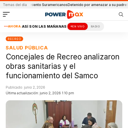
osto equipamiento Suramericanos
Temas del día
Detenido por amenazar a su padre
Imputaci
AHORA:
ASÍ SON LAS MAÑANAS
EN VIVO
RADIO
RECREO
SALUD PÚBLICA
Concejales de Recreo analizaron
obras sanitarias y el
funcionamiento del Samco
Publicado: junio 2, 2026
Última actualización: junio 2, 2026 1:10 pm