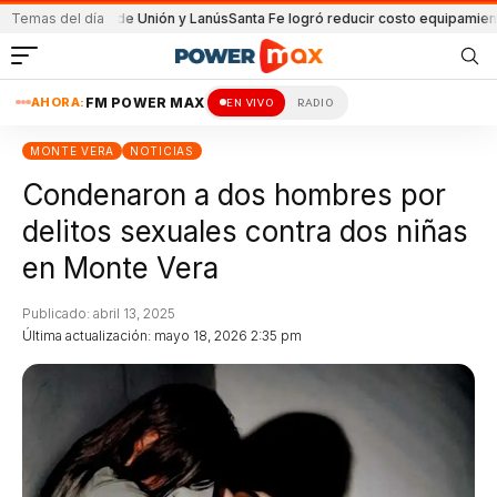
partido de Unión y Lanús
Temas del día
Santa Fe logró reducir costo equipamiento Surame
AHORA:
FM POWER MAX
EN VIVO
RADIO
MONTE VERA
NOTICIAS
Condenaron a dos hombres por
delitos sexuales contra dos niñas
en Monte Vera
Publicado: abril 13, 2025
Última actualización: mayo 18, 2026 2:35 pm