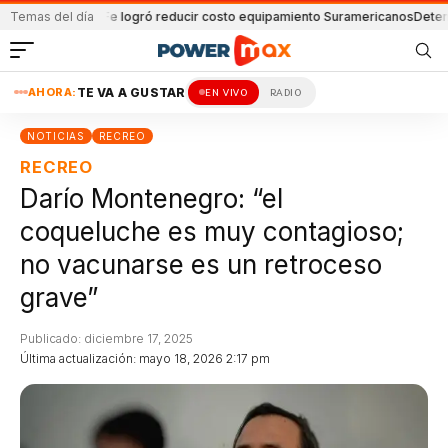
ús
Santa Fe logró reducir costo equipamiento Suramericanos
Temas del día
Detenido por a
AHORA:
TE VA A GUSTAR
EN VIVO
RADIO
NOTICIAS
RECREO
RECREO
Darío Montenegro: “el
coqueluche es muy contagioso;
no vacunarse es un retroceso
grave”
Publicado: diciembre 17, 2025
Última actualización: mayo 18, 2026 2:17 pm