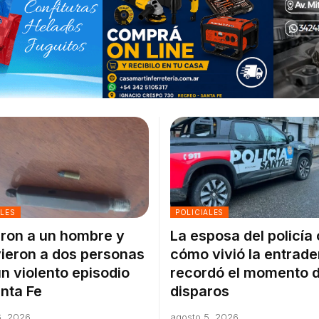
ALES
POLICIALES
ron a un hombre y
La esposa del policía
ieron a dos personas
cómo vivió la entrade
un violento episodio
recordó el momento d
nta Fe
disparos
6, 2026
agosto 5, 2026