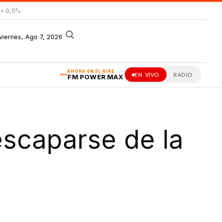
= 0,0%
viernes, Ago 7, 2026
AHORA EN EL AIRE
EN VIVO
RADIO
FM POWER MAX
escaparse de la