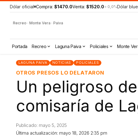
Dólar oficial
Compra:
$1470.0
Venta:
$1520.0
Dólar blue
= 0,0%
Recreo · Monte Vera · Paiva
Portada
Recreo
Laguna Paiva
Policiales
Monte Ver
LAGUNA PAIVA
NOTICIAS
POLICIALES
OTROS PRESOS LO DELATARON
Un peligroso de
comisaría de L
Publicado: mayo 5, 2025
Última actualización: mayo 18, 2026 2:35 pm