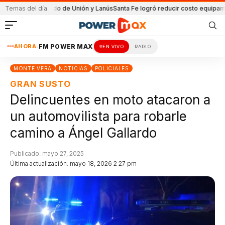
n el partido de Unión y Lanús
Temas del día
Santa Fe logró reducir costo equipamiento S
AHORA:
FM POWER MAX
EN VIVO
RADIO
MONTE VERA
NOTICIAS
POLICIALES
GRAN SUSTO
Delincuentes en moto atacaron a
un automovilista para robarle
camino a Ángel Gallardo
Publicado: mayo 27, 2025
Última actualización: mayo 18, 2026 2:27 pm