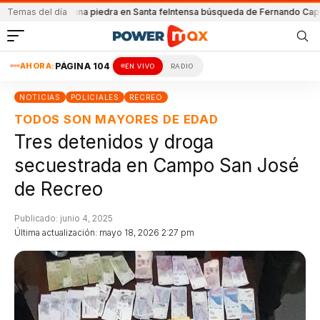
tacada con una piedra en Santa fe
Temas del día
Intensa búsqueda de Fernando Cappi
El 
AHORA:
PÁGINA 104
EN VIVO
RADIO
NOTICIAS
POLICIALES
RECREO
TODOS SON MAYORES DE EDAD
Tres detenidos y droga
secuestrada en Campo San José
de Recreo
Publicado: junio 4, 2025
Última actualización: mayo 18, 2026 2:27 pm