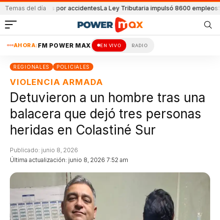
32 muertes por accidentes
Temas del día
La Ley Tributaria impulsó 8600 empleos
Se constr
AHORA:
FM POWER MAX
EN VIVO
RADIO
REGIONALES
POLICIALES
VIOLENCIA ARMADA
Detuvieron a un hombre tras una
balacera que dejó tres personas
heridas en Colastiné Sur
Publicado: junio 8, 2026
Última actualización: junio 8, 2026 7:52 am