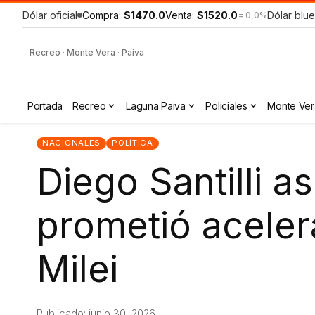
Dólar oficial
Compra:
$1470.0
Venta:
$1520.0
Dólar blue
= 0,0%
Recreo · Monte Vera · Paiva
Portada
Recreo
Laguna Paiva
Policiales
Monte Ver
NACIONALES
POLÍTICA
Diego Santilli 
prometió aceler
Milei
Publicado: junio 30, 2026