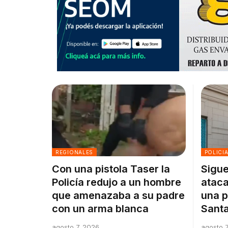
REGIONALES
POLICI
Con una pistola Taser la
Sigue
Policía redujo a un hombre
ataca
que amenazaba a su padre
una p
con un arma blanca
Santa
agosto 7, 2026
agosto 7