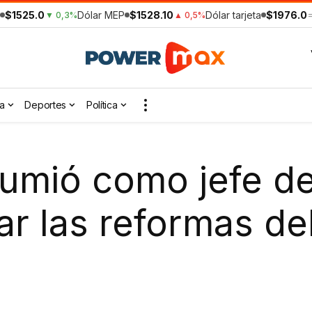
$1525.0
Dólar MEP
$1528.10
Dólar tarjeta
$1976.0
▼ 0,3%
▲ 0,5%
a
Deportes
Política
asumió como jefe d
ar las reformas de