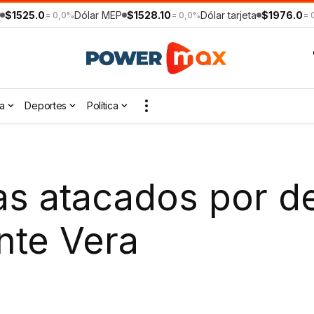
$1525.0
Dólar MEP
$1528.10
Dólar tarjeta
$1976.0
= 0,0%
= 0,0%
= 
a
Deportes
Política
as atacados por d
te Vera