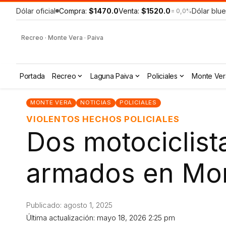
Dólar oficial
Compra:
$1470.0
Venta:
$1520.0
Dólar blue
= 0,0%
Recreo · Monte Vera · Paiva
Portada
Recreo
Laguna Paiva
Policiales
Monte Ver
MONTE VERA
NOTICIAS
POLICIALES
VIOLENTOS HECHOS POLICIALES
Dos motociclist
armados en Mon
Publicado: agosto 1, 2025
Última actualización: mayo 18, 2026 2:25 pm