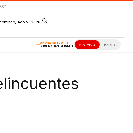
0,0%
domingo, Ago 9, 2026
AHORA EN EL AIRE
EN VIVO
RADIO
FM POWER MAX
elincuentes