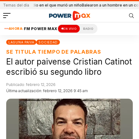
l incendio en el que murió un niño
Temas del día
Balearon a un hombre en un conflicto fami
AHORA:
FM POWER MAX
EN VIVO
RADIO
LAGUNA PAIVA
SOCIEDAD
SE TITULA TIEMPO DE PALABRAS
El autor paivense Cristian Catinot
escribió su segundo libro
Publicado: febrero 12, 2026
Última actualización: febrero 12, 2026 9:45 am