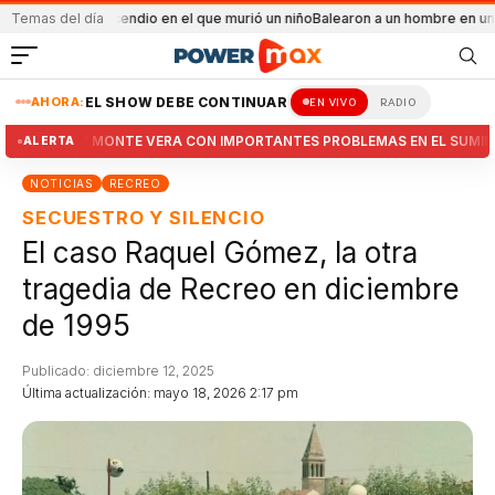
l el incendio en el que murió un niño
Temas del día
Balearon a un hombre en un conflicto fa
AHORA:
EL SHOW DEBE CONTINUAR
EN VIVO
RADIO
ECREO Y MONTE VERA CON IMPORTANTES PROBLEMAS EN EL SUMINISTRO
ALERTA
NOTICIAS
RECREO
SECUESTRO Y SILENCIO
El caso Raquel Gómez, la otra
tragedia de Recreo en diciembre
de 1995
Publicado: diciembre 12, 2025
Última actualización: mayo 18, 2026 2:17 pm