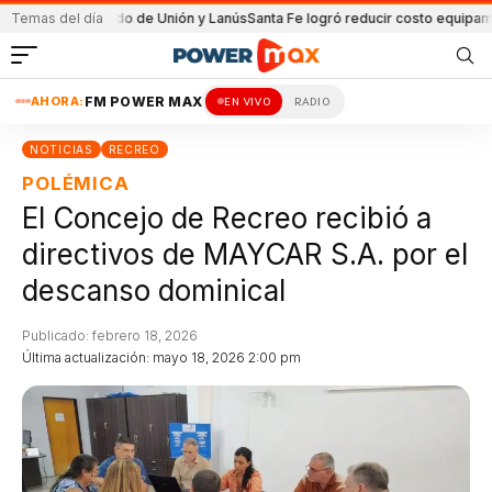
n el partido de Unión y Lanús
Temas del día
Santa Fe logró reducir costo equipamiento S
AHORA:
FM POWER MAX
EN VIVO
RADIO
NOTICIAS
RECREO
POLÉMICA
El Concejo de Recreo recibió a
directivos de MAYCAR S.A. por el
descanso dominical
Publicado: febrero 18, 2026
Última actualización: mayo 18, 2026 2:00 pm