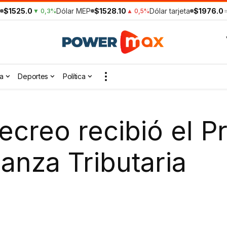
$1525.0
Dólar MEP
$1528.10
Dólar tarjeta
$1976.0
▼ 0,3%
▲ 0,5%
a
Deportes
Política
ecreo recibió el 
anza Tributaria