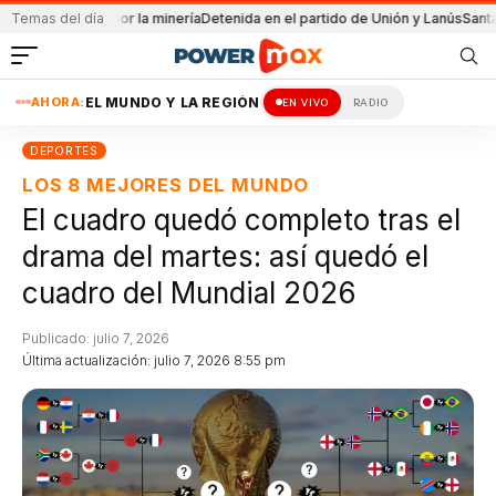
 Chile por la minería
Temas del día
Detenida en el partido de Unión y Lanús
Santa Fe logró r
AHORA:
EL MUNDO Y LA REGIÓN
EN VIVO
RADIO
DEPORTES
LOS 8 MEJORES DEL MUNDO
El cuadro quedó completo tras el
drama del martes: así quedó el
cuadro del Mundial 2026
Publicado: julio 7, 2026
Última actualización: julio 7, 2026 8:55 pm