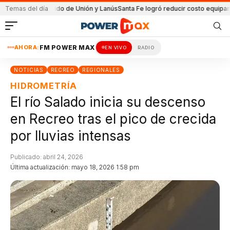
en el partido de Unión y Lanús
Temas del día
Santa Fe logró reducir costo equipamiento 
AHORA:
FM POWER MAX
EN VIVO
RADIO
NOTICIAS
RECREO
REGIONALES
HIDROMETRÍA
El río Salado inicia su descenso
en Recreo tras el pico de crecida
por lluvias intensas
Publicado: abril 24, 2026
Última actualización: mayo 18, 2026 1:58 pm