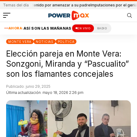
mericanos
Temas del día
Detenido por amenazar a su padre
Imputaciones por el geriátrico i
AHORA:
ASÍ SON LAS MAÑANAS
EN VIVO
RADIO
MONTE VERA
NOTICIAS
POLÍTICA
Elección pareja en Monte Vera:
Sonzgoni, Miranda y “Pascualito”
son los flamantes concejales
Publicado: junio 29, 2025
Última actualización: mayo 18, 2026 2:26 pm