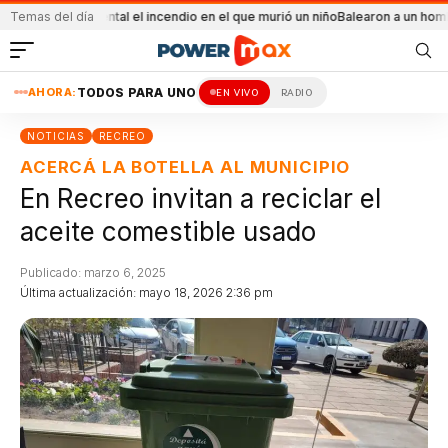
 accidental el incendio en el que murió un niño
Temas del día
Balearon a un hombre en un co
AHORA:
TODOS PARA UNO
EN VIVO
RADIO
NOTICIAS
RECREO
ACERCÁ LA BOTELLA AL MUNICIPIO
En Recreo invitan a reciclar el
aceite comestible usado
Publicado: marzo 6, 2025
Última actualización: mayo 18, 2026 2:36 pm