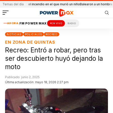
idental el incendio en el que murió un niño
Temas del día
Balearon a un hombre en un confli
AHORA:
FM POWER MAX
EN VIVO
RADIO
NOTICIAS
POLICIALES
RECREO
EN ZONA DE QUINTAS
Recreo: Entró a robar, pero tras
ser descubierto huyó dejando la
moto
Publicado: junio 2, 2025
Última actualización: mayo 18, 2026 2:27 pm