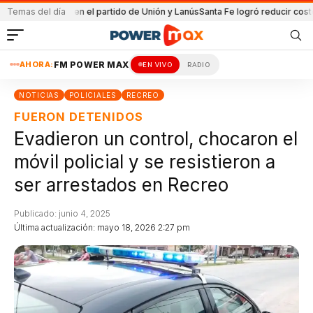
Detenida en el partido de Unión y Lanús
Temas del día
Santa Fe logró reducir costo equi
AHORA:
FM POWER MAX
EN VIVO
RADIO
NOTICIAS
POLICIALES
RECREO
FUERON DETENIDOS
Evadieron un control, chocaron el
móvil policial y se resistieron a
ser arrestados en Recreo
Publicado: junio 4, 2025
Última actualización: mayo 18, 2026 2:27 pm