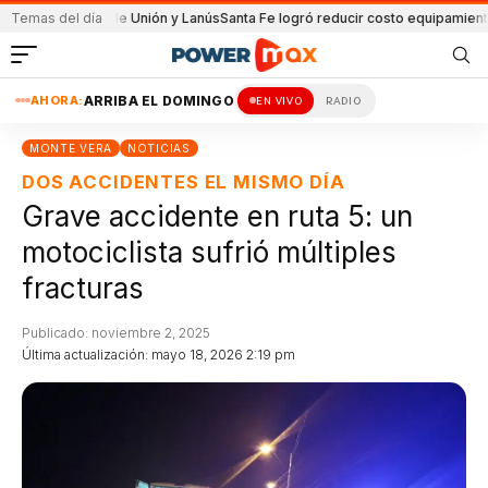
 partido de Unión y Lanús
Temas del día
Santa Fe logró reducir costo equipamiento Suram
AHORA:
ARRIBA EL DOMINGO
EN VIVO
RADIO
MONTE VERA
NOTICIAS
DOS ACCIDENTES EL MISMO DÍA
Grave accidente en ruta 5: un
motociclista sufrió múltiples
fracturas
Publicado: noviembre 2, 2025
Última actualización: mayo 18, 2026 2:19 pm