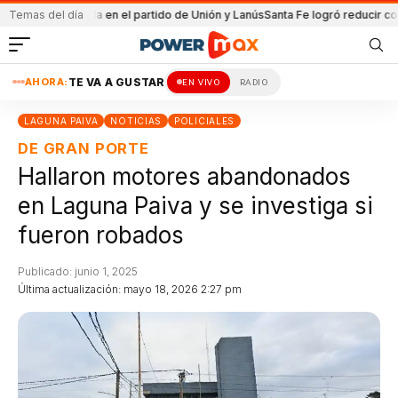
ría
Temas del día
Detenida en el partido de Unión y Lanús
Santa Fe logró reducir costo eq
AHORA:
TE VA A GUSTAR
EN VIVO
RADIO
LAGUNA PAIVA
NOTICIAS
POLICIALES
DE GRAN PORTE
Hallaron motores abandonados
en Laguna Paiva y se investiga si
fueron robados
Publicado: junio 1, 2025
Última actualización: mayo 18, 2026 2:27 pm