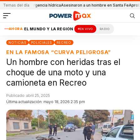
 la emergencia hídrica
Temas del día
Asesinaron a un hombre en Santa Fe
Aprobaron la le
AHORA:
EL MUNDO Y LA REGIÓN
EN VIVO
RADIO
NOTICIAS
POLICIALES
RECREO
EN LA FAMOSA “CURVA PELIGROSA”
Un hombre con heridas tras el
choque de una moto y una
camioneta en Recreo
Publicado: abril 25, 2025
Última actualización: mayo 18, 2026 2:35 pm