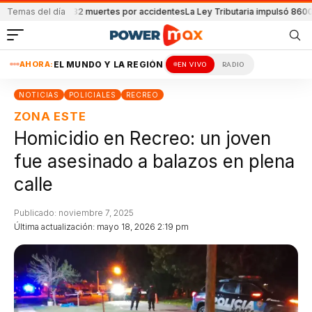
reportaron 32 muertes por accidentes
Temas del día
La Ley Tributaria impulsó 8600 emple
AHORA:
EL MUNDO Y LA REGIÓN
EN VIVO
RADIO
NOTICIAS
POLICIALES
RECREO
ZONA ESTE
Homicidio en Recreo: un joven
fue asesinado a balazos en plena
calle
Publicado: noviembre 7, 2025
Última actualización: mayo 18, 2026 2:19 pm