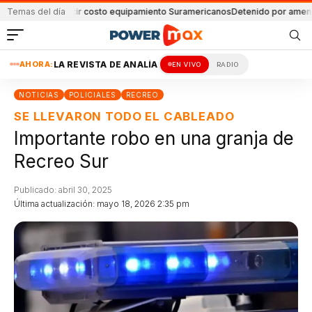
ogró reducir costo equipamiento Suramericanos
Temas del día
Detenido por amenazar a s
AHORA:
LA REVISTA DE ANALÍA
EN VIVO
RADIO
NOTICIAS
POLICIALES
RECREO
SE LLEVARON TODO EL CABLEADO
Importante robo en una granja de
Recreo Sur
Publicado: abril 30, 2025
Última actualización: mayo 18, 2026 2:35 pm