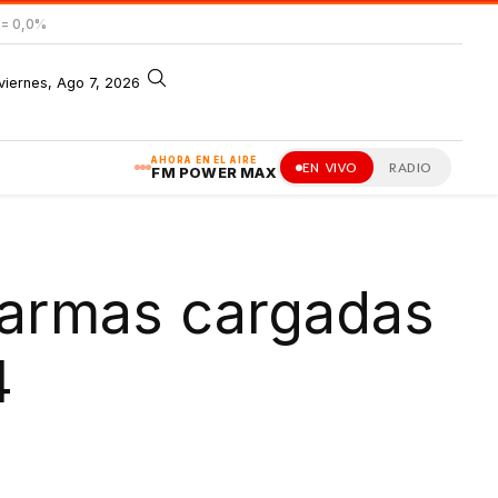
= 0,0%
viernes, Ago 7, 2026
AHORA EN EL AIRE
EN VIVO
RADIO
FM POWER MAX
 armas cargadas
4