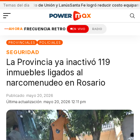
 el partido de Unión y Lanús
Temas del día
Santa Fe logró reducir costo equipamiento Su
AHORA:
FRECUENCIA RETRO
EN VIVO
RADIO
PROVINCIALES
POLICIALES
SEGURIDAD
La Provincia ya inactivó 119
inmuebles ligados al
narcomenudeo en Rosario
Publicado: mayo 20, 2026
Última actualización: mayo 20, 2026 12:11 pm