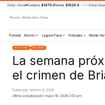
Dólar oficial
Compra:
$1470.0
Venta:
$1520.0
Dólar blue
= 0,0%
Recreo · Monte Vera · Paiva
Portada
Recreo
Laguna Paiva
Policiales
Monte Ver
NOTICIAS
RECREO
La semana próxi
el crimen de Br
Publicado: febrero 6, 2026
Última actualización: mayo 18, 2026 2:00 pm