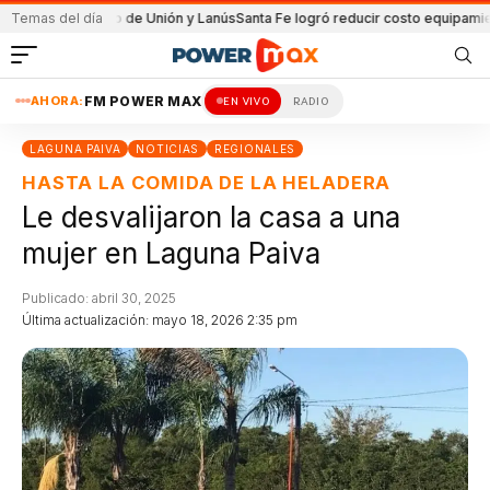
 el partido de Unión y Lanús
Temas del día
Santa Fe logró reducir costo equipamiento Su
AHORA:
FM POWER MAX
EN VIVO
RADIO
LAGUNA PAIVA
NOTICIAS
REGIONALES
HASTA LA COMIDA DE LA HELADERA
Le desvalijaron la casa a una
mujer en Laguna Paiva
Publicado: abril 30, 2025
Última actualización: mayo 18, 2026 2:35 pm