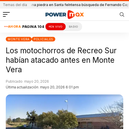
Atacada con una piedra en Santa fe
Temas del día
Intensa búsqueda de Fernando Cappi
El 
AHORA:
PÁGINA 104
EN VIVO
RADIO
MONTE VERA
POLICIALES
Los motochorros de Recreo Sur
habían atacado antes en Monte
Vera
Publicado: mayo 20, 2026
Última actualización: mayo 20, 2026 6:01 pm