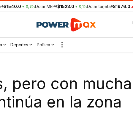
e
$1540.0
Dólar MEP
$1523.0
Dólar tarjeta
$1976.0
▼ 0,3%
▼ 0,1%
▲
a
Deportes
Política
as, pero con much
ntinúa en la zona