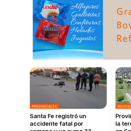
PROVINCIALES
REGION
Santa Fe registró un
Provi
accidente fatal por
la te