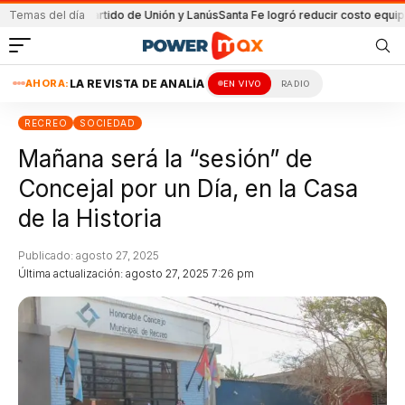
a en el partido de Unión y Lanús
Temas del día
Santa Fe logró reducir costo equipamient
AHORA:
LA REVISTA DE ANALÍA
EN VIVO
RADIO
RECREO
SOCIEDAD
Mañana será la “sesión” de
Concejal por un Día, en la Casa
de la Historia
Publicado: agosto 27, 2025
Última actualización: agosto 27, 2025 7:26 pm