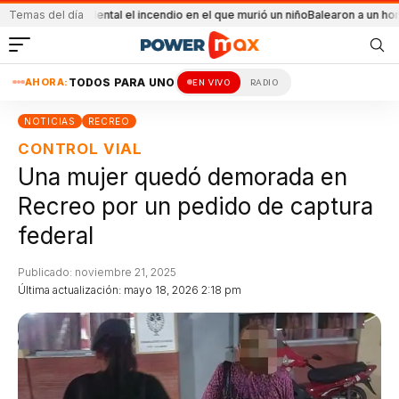
Fue accidental el incendio en el que murió un niño
Temas del día
Balearon a un hombre en un
AHORA:
TODOS PARA UNO
EN VIVO
RADIO
NOTICIAS
RECREO
CONTROL VIAL
Una mujer quedó demorada en
Recreo por un pedido de captura
federal
Publicado: noviembre 21, 2025
Última actualización: mayo 18, 2026 2:18 pm