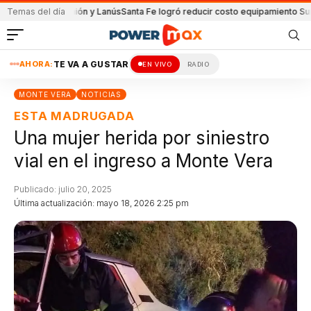
tido de Unión y Lanús
Temas del día
Santa Fe logró reducir costo equipamiento Surameric
AHORA:
TE VA A GUSTAR
EN VIVO
RADIO
MONTE VERA
NOTICIAS
ESTA MADRUGADA
Una mujer herida por siniestro
vial en el ingreso a Monte Vera
Publicado: julio 20, 2025
Última actualización: mayo 18, 2026 2:25 pm