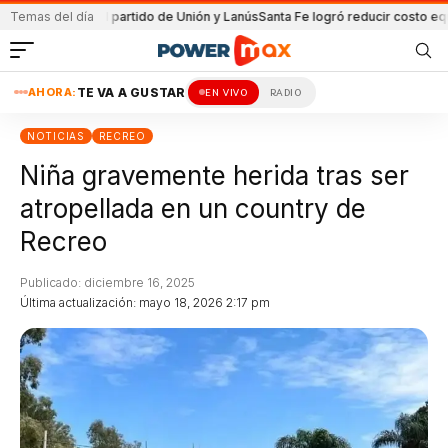
ida en el partido de Unión y Lanús
Temas del día
Santa Fe logró reducir costo equipamie
AHORA:
TE VA A GUSTAR
EN VIVO
RADIO
NOTICIAS
RECREO
Niña gravemente herida tras ser
atropellada en un country de
Recreo
Publicado: diciembre 16, 2025
Última actualización: mayo 18, 2026 2:17 pm