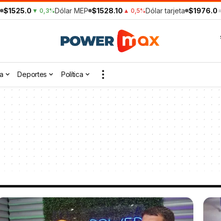
$1525.0
Dólar MEP
$1528.10
Dólar tarjeta
$1976.0
▼ 0,3%
▲ 0,5%
a
Deportes
Política