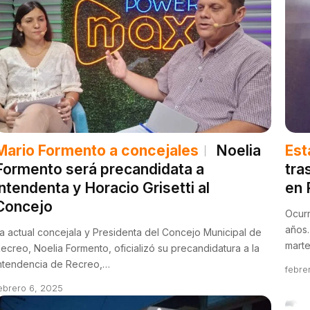
Mario Formento a concejales
Noelia
Est
Formento será precandidata a
tra
intendenta y Horacio Grisetti al
en 
Concejo
Ocurr
años.
a actual concejala y Presidenta del Concejo Municipal de
marte
ecreo, Noelia Formento, oficializó su precandidatura a la
ntendencia de Recreo,…
febre
ebrero 6, 2025