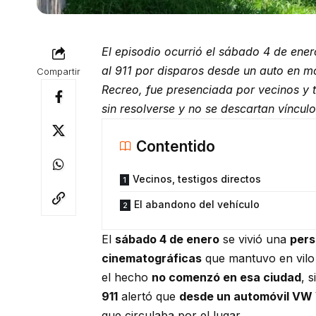
El episodio ocurrió el sábado 4 de ener
al 911 por disparos desde un auto en m
Compartir
Recreo, fue presenciada por vecinos y 
sin resolverse y no se descartan vínculo
Contentido
Vecinos, testigos directos
El abandono del vehículo
El
sábado 4 de enero
se vivió una
pers
cinematográficas
que mantuvo en vilo
el hecho
no comenzó en esa ciudad
, 
911
alertó que
desde un automóvil VW 
que circulaba por el lugar.