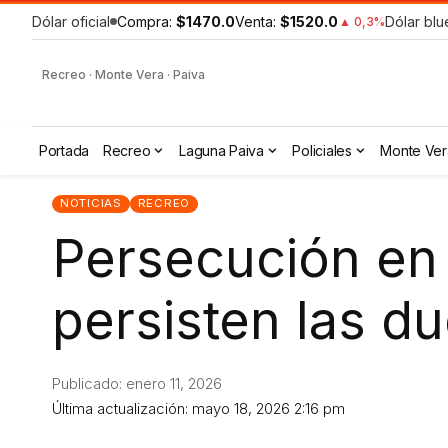
Dólar oficial
Compra:
$1470.0
Venta:
$1520.0
Dólar blu
▲ 0,3%
Recreo · Monte Vera · Paiva
Portada
Recreo
Laguna Paiva
Policiales
Monte Ver
NOTICIAS
RECREO
Persecución en
persisten las d
Publicado: enero 11, 2026
Última actualización: mayo 18, 2026 2:16 pm