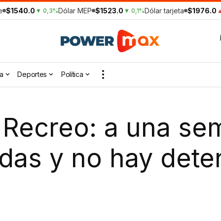
e
$1540.0
Dólar MEP
$1523.0
Dólar tarjeta
$1976.0
▼ 0,3%
▼ 0,1%
▲
a
Deportes
Política
 Recreo: a una se
udas y no hay dete