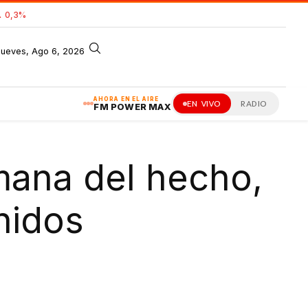
 0,3%
jueves, Ago 6, 2026
AHORA EN EL AIRE
EN VIVO
RADIO
FM POWER MAX
mana del hecho,
nidos