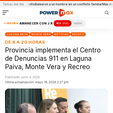
ió un niño
Temas del día
Balearon a un hombre en un conflicto familiar
Más del 95% de los d
AHORA:
AMANECER CON J.R
EN VIVO
RADIO
LAGUNA PAIVA
MONTE VERA
NOTICIAS
RECREO
DE 8 A 20 HORAS
Provincia implementa el Centro
de Denuncias 911 en Laguna
Paiva, Monte Vera y Recreo
Publicado: junio 4, 2025
Última actualización: mayo 18, 2026 2:27 pm