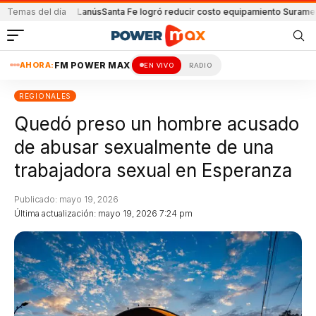
 Unión y Lanús
Temas del día
Santa Fe logró reducir costo equipamiento Suramericanos
Det
AHORA:
FM POWER MAX
EN VIVO
RADIO
REGIONALES
Quedó preso un hombre acusado
de abusar sexualmente de una
trabajadora sexual en Esperanza
Publicado: mayo 19, 2026
Última actualización: mayo 19, 2026 7:24 pm