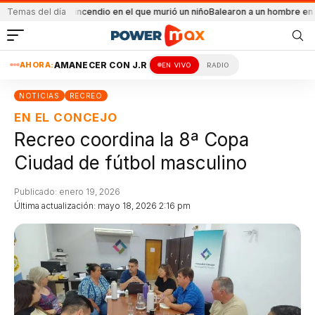
ntal el incendio en el que murió un niño
Temas del día
Balearon a un hombre en un conflict
AHORA:
AMANECER CON J.R
EN VIVO
RADIO
NOTICIAS
RECREO
EN EL CONCEJO
Recreo coordina la 8ª Copa
Ciudad de fútbol masculino
Publicado: enero 19, 2026
Última actualización: mayo 18, 2026 2:16 pm