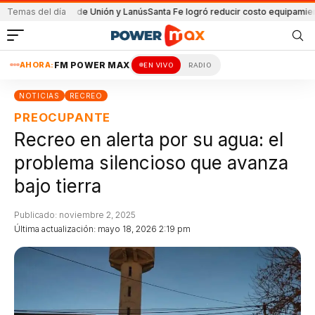
 partido de Unión y Lanús
Temas del día
Santa Fe logró reducir costo equipamiento Suram
AHORA:
FM POWER MAX
EN VIVO
RADIO
NOTICIAS
RECREO
PREOCUPANTE
Recreo en alerta por su agua: el
problema silencioso que avanza
bajo tierra
Publicado: noviembre 2, 2025
Última actualización: mayo 18, 2026 2:19 pm