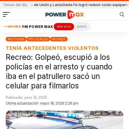
el partido de Unión y Lanús
Temas del día
Santa Fe logró reducir costo equipamiento Sur
AHORA:
FM POWER MAX
EN VIVO
RADIO
NOTICIAS
POLICIALES
RECREO
TENÍA ANTECEDENTES VIOLENTOS
Recreo: Golpeó, escupió a los
policías en el arresto y cuando
iba en el patrullero sacó un
celular para filmarlos
Publicado: junio 16, 2025
Última actualización: mayo 18, 2026 2:26 pm