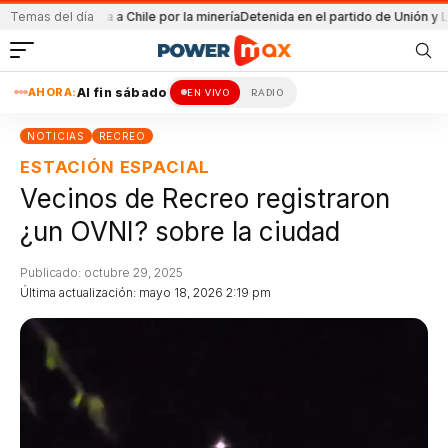
PF
Pullaro viaja a Chile por la minería
Temas del día
Detenida en el partido de Unión y Lanús
AHORA:
Al fin sábado
EN VIVO
RADIO
NOTICIAS
RECREO
ESTACIÓN ESPACIAL
Vecinos de Recreo registraron
¿un OVNI? sobre la ciudad
Publicado: octubre 29, 2025
Última actualización: mayo 18, 2026 2:19 pm