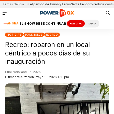
enida en el partido de Unión y Lanús
Temas del día
Santa Fe logró reducir costo equipam
AHORA:
EL SHOW DEBE CONTINUAR
EN VIVO
RADIO
NOTICIAS
POLICIALES
RECREO
Recreo: robaron en un local
céntrico a pocos días de su
inauguración
Publicado: abril 16, 2026
Última actualización: mayo 18, 2026 1:58 pm