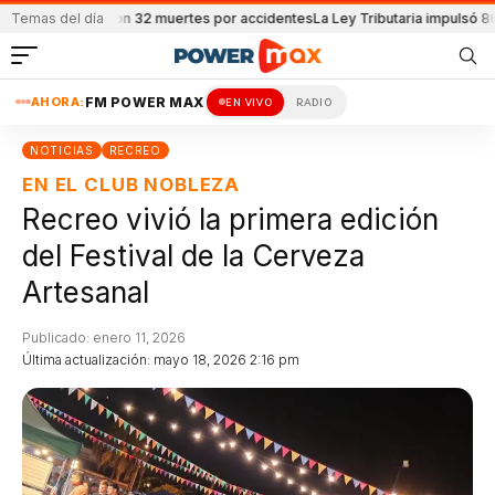
se reportaron 32 muertes por accidentes
Temas del día
La Ley Tributaria impulsó 8600 em
AHORA:
FM POWER MAX
EN VIVO
RADIO
NOTICIAS
RECREO
EN EL CLUB NOBLEZA
Recreo vivió la primera edición
del Festival de la Cerveza
Artesanal
Publicado: enero 11, 2026
Última actualización: mayo 18, 2026 2:16 pm