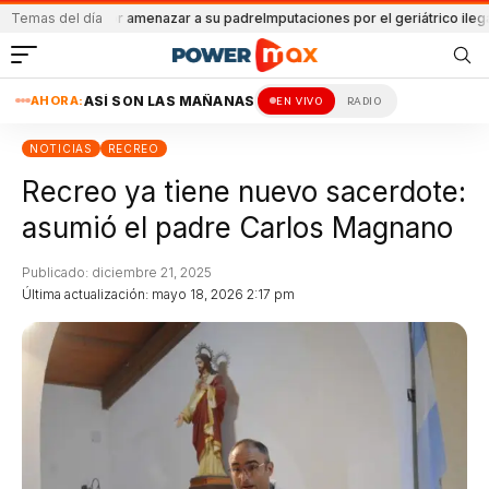
tenido por amenazar a su padre
Temas del día
Imputaciones por el geriátrico ilegal
Atacad
AHORA:
ASÍ SON LAS MAÑANAS
EN VIVO
RADIO
NOTICIAS
RECREO
Recreo ya tiene nuevo sacerdote:
asumió el padre Carlos Magnano
Publicado: diciembre 21, 2025
Última actualización: mayo 18, 2026 2:17 pm