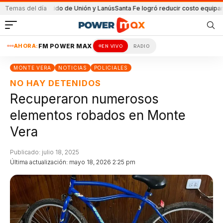
n el partido de Unión y Lanús
Temas del día
Santa Fe logró reducir costo equipamiento S
AHORA:
FM POWER MAX
EN VIVO
RADIO
MONTE VERA
NOTICIAS
POLICIALES
NO HAY DETENIDOS
Recuperaron numerosos
elementos robados en Monte
Vera
Publicado: julio 18, 2025
Última actualización: mayo 18, 2026 2:25 pm