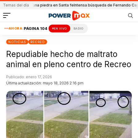
l
Atacada con una piedra en Santa fe
Temas del día
Intensa búsqueda de Fernando Cappi
El
AHORA:
PÁGINA 104
EN VIVO
RADIO
NOTICIAS
RECREO
Repudiable hecho de maltrato
animal en pleno centro de Recreo
Publicado: enero 17, 2026
Última actualización: mayo 18, 2026 2:16 pm